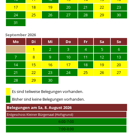
17
18
19
20
21
22
23
24
25
26
27
28
29
30
31
September 2026
Mo
Di
Mi
Do
Fr
Sa
So
1
2
3
4
5
6
7
8
9
10
11
12
13
14
15
16
17
18
19
20
21
22
23
24
25
26
27
28
29
30
Es sind teilweise Belegungen vorhanden.
Bisher sind keine Belegungen vorhanden.
Belegungen am Sa, 8. August 2026
Erdgeschoss Kleiner Bürgersaal (Hofsgrund)
6:00-7:00
7:00-8:00