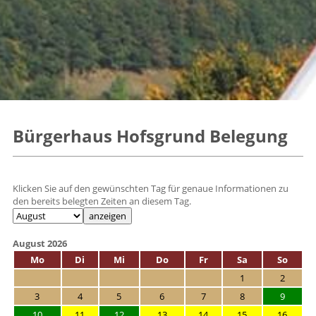
Bürgerhaus Hofsgrund Belegung
Klicken Sie auf den gewünschten Tag für genaue Informationen zu
den bereits belegten Zeiten an diesem Tag.
August 2026
Mo
Di
Mi
Do
Fr
Sa
So
1
2
3
4
5
6
7
8
9
10
11
12
13
14
15
16