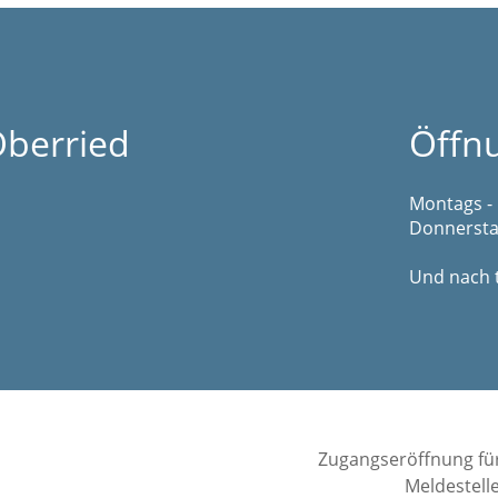
berried
Öffn
Montags - 
Donnerstag
Und nach 
Zugangseröffnung fü
Meldestell