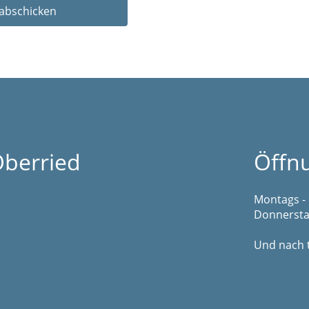
berried
Öffn
Montags - 
Donnerstag
Und nach 