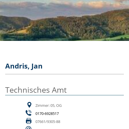
Andris, Jan
Technisches Amt
Zimmer: 05, OG
0170-6928517
07661/9305-88