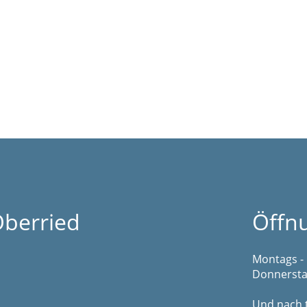
berried
Öffn
Montags - 
Donnerstag
Und nach 